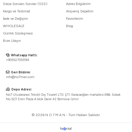
Sıkca Sorulan Sorular (SSS)
Adres Bilgilerim
Kargo ve Teslimat
Alışveriş Sepetim
İade ve Değişim
Favorilerim
WHOLESALE
Blog
Gizlilik Sözleşmesi
Bize Ulaşın
Whatsapp Hattı:
+905527055194
Geri Bildirim:
info@no7man.com
Depo Adresi:
No7 Uluslararası Tekstil Dış Ticaret LTD. ŞTİ. Karacaoğlan mahallesi 6166. Sokak
No:32/1 Eren Plaza A blok Daire:42 Bornova-İzmir
© 2026 N O 7 M A N - Tüm Hakları Saklıdır.