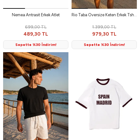
Nemea Antrasit Erkek Atlet
Rio Taba Oversize Keten Erkek Tshirt
699,00 TL
1.399,00 TL
489,30 TL
979,30 TL
Sepette %30 İndirim!
Sepette %30 İndirim!