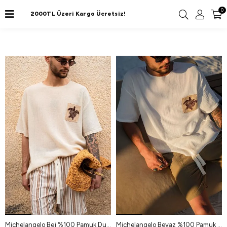
0
Filtrele
2000TL Üzeri Kargo Ücretsiz!
Michelangelo Bej %100 Pamuk Duble Size Erkek Tshirt
Michelangelo Beyaz %100 Pamuk Duble Size Erkek Tshirt