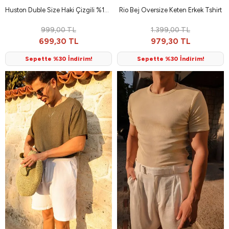
Huston Duble Size Haki Çizgili %100 Pamuk Erkek T-Shirt
Rio Bej Oversize Keten Erkek Tshirt
999,00 TL
1.399,00 TL
699,30 TL
979,30 TL
Sepette %30 İndirim!
Sepette %30 İndirim!