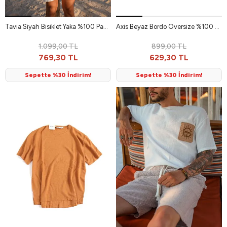
Tavia Siyah Bisiklet Yaka %100 Pamuk Erkek Tshirt
Axis Beyaz Bordo Oversize %100 Pamuk Erkek Tshirt
1.099,00 TL
899,00 TL
769,30 TL
629,30 TL
Sepette %30 İndirim!
Sepette %30 İndirim!