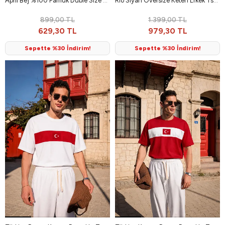
April Bej %100 Pamuk Duble Size Erkek Tshirt
Rio Siyah Oversize Keten Erkek Tshirt
899,00 TL
1.399,00 TL
629,30 TL
979,30 TL
Sepette %30 İndirim!
Sepette %30 İndirim!