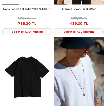
Tavia Lacivert Bisiklet Yaka %100 Pamuk Erkek Tshirt
Nemea Siyah Erkek Atlet
1.099,00 TL
699,00 TL
769,30 TL
489,30 TL
Sepette %30 İndirim!
Sepette %30 İndirim!