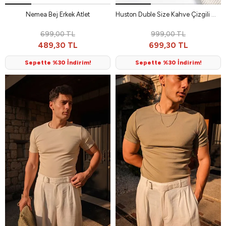
Nemea Bej Erkek Atlet
Huston Duble Size Kahve Çizgili %100 Pamuk Erkek T-Shirt
699,00 TL
999,00 TL
489,30 TL
699,30 TL
Sepette %30 İndirim!
Sepette %30 İndirim!