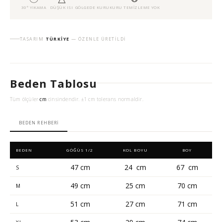
30° YIKAMA
DÜŞÜK ISI
GÖLGEDE KURU
KURU TEMIZLEME YOK
TASARIM
TÜRKIYE
— ÖZENLE ÜRETILDI
Beden Tablosu
Tüm ölçüler
cm
cinsindendir. ±1 cm tolerans normaldir.
BEDEN REHBERI
BEDEN
GÖĞÜS 1/2
KOL BOYU
BOY
47 cm
24 cm
67 cm
S
49 cm
25 cm
70 cm
M
51 cm
27 cm
71 cm
L