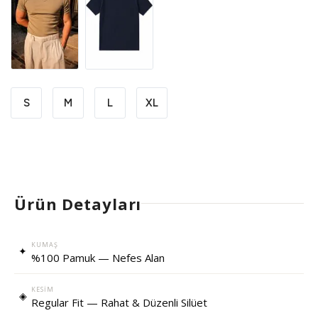
S
M
L
XL
Ürün Detayları
KUMAŞ
✦
%100 Pamuk — Nefes Alan
KESIM
◈
Regular Fit — Rahat & Düzenli Silüet