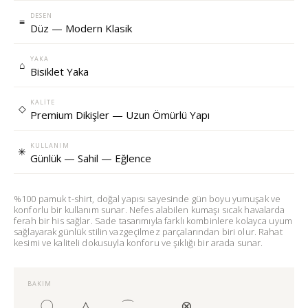
DESEN
≡
Düz — Modern Klasik
YAKA
⌂
Bisiklet Yaka
KALITE
◇
Premium Dikişler — Uzun Ömürlü Yapı
KULLANIM
✳
Günlük — Sahil — Eğlence
%100 pamuk t-shirt, doğal yapısı sayesinde gün boyu yumuşak ve
konforlu bir kullanım sunar. Nefes alabilen kumaşı sıcak havalarda
ferah bir his sağlar. Sade tasarımıyla farklı kombinlere kolayca uyum
sağlayarak günlük stilin vazgeçilmez parçalarından biri olur. Rahat
kesimi ve kaliteli dokusuyla konforu ve şıklığı bir arada sunar.
BAKIM
〇
△
⌒
⊗