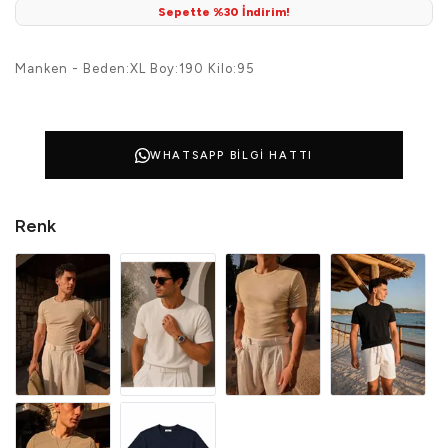
Sepette %30 İndirim!
Manken - Beden:XL Boy:190 Kilo:95
WHATSAPP BILGI HATTI
Renk