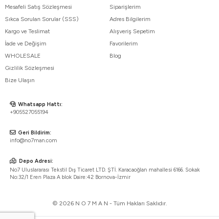
Mesafeli Satış Sözleşmesi
Siparişlerim
Sıkca Sorulan Sorular (SSS)
Adres Bilgilerim
Kargo ve Teslimat
Alışveriş Sepetim
İade ve Değişim
Favorilerim
WHOLESALE
Blog
Gizlilik Sözleşmesi
Bize Ulaşın
Whatsapp Hattı:
+905527055194
Geri Bildirim:
info@no7man.com
Depo Adresi:
No7 Uluslararası Tekstil Dış Ticaret LTD. ŞTİ. Karacaoğlan mahallesi 6166. Sokak
No:32/1 Eren Plaza A blok Daire:42 Bornova-İzmir
© 2026 N O 7 M A N - Tüm Hakları Saklıdır.