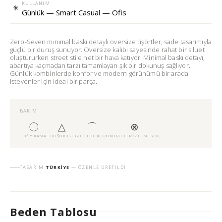
KULLANIM
✳
Günlük — Smart Casual — Ofis
Zero-Seven minimal baskı detaylı oversize tişörtler, sade tasarımıyla
güçlü bir duruş sunuyor. Oversize kalıbı sayesinde rahat bir siluet
oluştururken street stile net bir hava katıyor. Minimal baskı detayı,
abartıya kaçmadan tarzı tamamlayan şık bir dokunuş sağlıyor.
Günlük kombinlerde konfor ve modern görünümü bir arada
isteyenler için ideal bir parça.
BAKIM
〇
△
⌒
⊗
30° YIKAMA
DÜŞÜK ISI
GÖLGEDE KURU
KURU TEMIZLEME YOK
TASARIM
TÜRKIYE
— ÖZENLE ÜRETILDI
Beden Tablosu