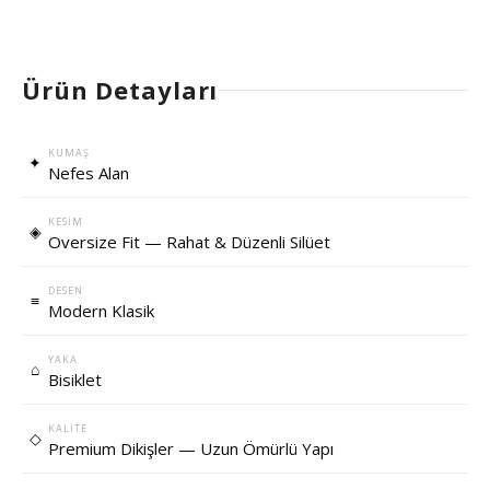
Ürün Detayları
KUMAŞ
✦
Nefes Alan
KESIM
◈
Oversize Fit — Rahat & Düzenli Silüet
DESEN
≡
Modern Klasik
YAKA
⌂
Bisiklet
KALITE
◇
Premium Dikişler — Uzun Ömürlü Yapı