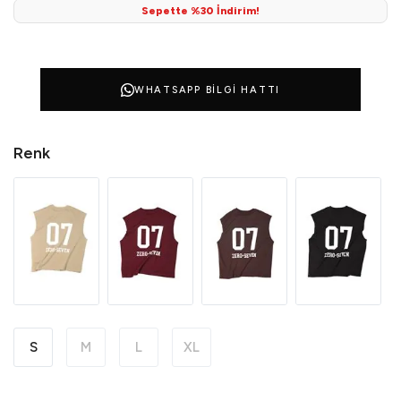
Sepette %30 İndirim!
WHATSAPP BILGI HATTI
Renk
S
M
L
XL