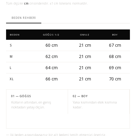
Tüm ölçüler
cm
cinsindendir. ±1 cm tolerans normaldir.
BEDEN REHBERI
BEDEN
GÖĞÜS 1/2
OMUZ
BOY
60 cm
21 cm
67 cm
S
62 cm
21 cm
68 cm
M
64 cm
21 cm
69 cm
L
66 cm
21 cm
70 cm
XL
01 — GÖĞÜS
02 — BOY
Kolların altından, en geniş
Yaka kısmından etek kısmına
noktadan yatay ölçün.
kadar.
— İki beden arasındaysanız bir alt bedeni tercih etmenizi öneririz.