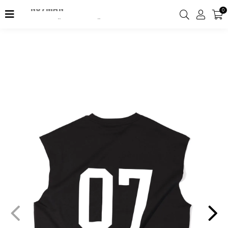
NO7MAN
0
2000TL Üzeri Kargo Ücretsiz!