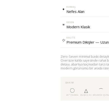
KUMAŞ
✦
Nefes Alan
DESEN
≡
Modern Klasik
KALITE
◇
Premium Dikişler — Uzun
Zero-Seven minimal baskı detaylı 
Oversize kalıbı sayesinde rahat bi
detayı, abartıya kaçmadan tarzı 
modern görünümü bir arada isteye
BAKIM
〇
△
⌒
30° YIKAMA
DÜŞÜK ISI
GÖLGEDE KUR