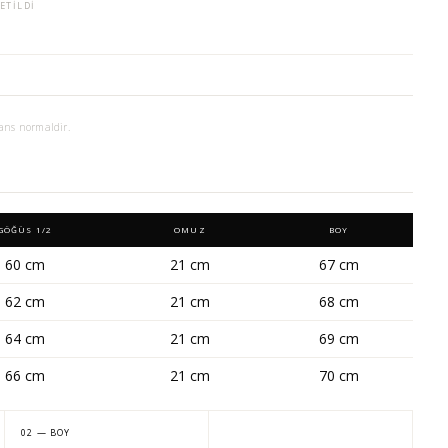
ETILDI
ans normaldir.
GÖĞÜS 1/2
OMUZ
BOY
60 cm
21 cm
67 cm
62 cm
21 cm
68 cm
64 cm
21 cm
69 cm
66 cm
21 cm
70 cm
02 — BOY