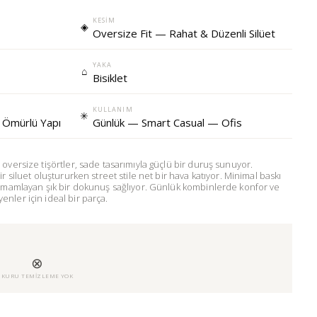
KESIM
◈
Oversize Fit — Rahat & Düzenli Silüet
YAKA
⌂
Bisiklet
KULLANIM
✳
 Ömürlü Yapı
Günlük — Smart Casual — Ofis
oversize tişörtler, sade tasarımıyla güçlü bir duruş sunuyor.
r siluet oluştururken street stile net bir hava katıyor. Minimal baskı
tamamlayan şık bir dokunuş sağlıyor. Günlük kombinlerde konfor ve
nler için ideal bir parça.
⊗
U
KURU TEMIZLEME YOK