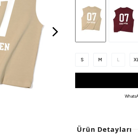
S
M
L
X
WhatsA
Ürün Detayları