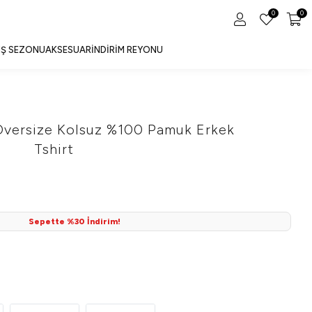
0
0
IŞ SEZONU
AKSESUAR
İNDIRIM REYONU
Oversize Kolsuz %100 Pamuk Erkek
Tshirt
Sepette %30 İndirim!