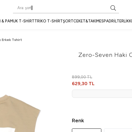
 & PAMUK T-SHIRT
TRIKO T-SHIRT
ŞORT
CEKET&TAKIM
ESPADRIL
TERLIK
K
 Erkek Tshirt
Zero-Seven Haki 
899,00 TL
629,30 TL
Renk