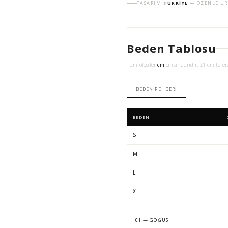
TASARIM
TÜRKIYE
— ÖZENLE ÜR
Beden Tablosu
Tüm ölçüler
cm
cinsindendir. ±1 cm toler
BEDEN REHBERI
BEDEN
S
M
L
XL
01 — GÖĞÜS