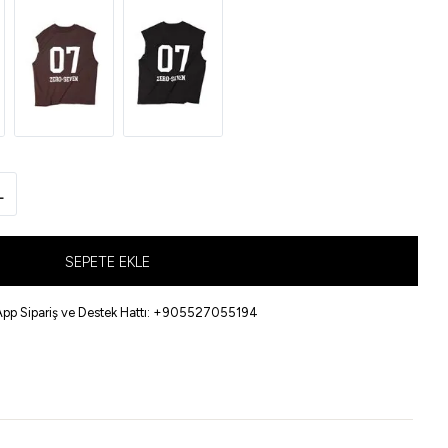
L
SEPETE EKLE
pp Sipariş ve Destek Hattı: +905527055194