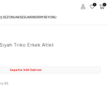
0
0
IŞ SEZONU
AKSESUAR
İNDIRIM REYONU
Siyah Triko Erkek Atlet
Sepette %30 İndirim!
lo:95