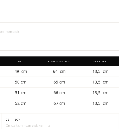
ans normaldir.
BEL
OMUZDAN BOY
YAKA PATI
49 cm
64 cm
13,5 cm
50 cm
65 cm
13,5 cm
51 cm
66 cm
13,5 cm
52 cm
67 cm
13,5 cm
02 — BOY
Omuz kısmından etek kısmına