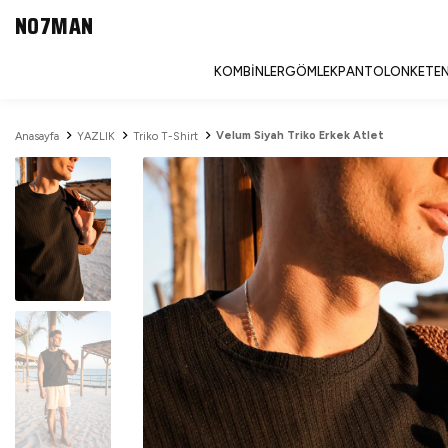
NO7MAN
KOMBINLER
GÖMLEK
PANTOLON
KETEN
Velum Siyah Triko Erkek Atlet
Anasayfa
YAZLIK
Triko T-Shirt