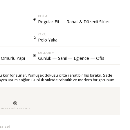
KESIM
◈
Regular Fit — Rahat & Düzenli Silüet
YAKA
⌂
Polo Yaka
KULLANIM
✳
 Ömürlü Yapı
Günlük — Sahil — Eğlence — Ofis
u konfor sunar. Yumuşak dokusu ciltte rahat bir his bırakır. Sade
layca uyum sağlar. Günlük stilinde rahatlık ve modern bir görünüm
⊗
U
KURU TEMIZLEME YOK
ETILDI