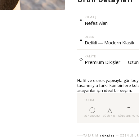
KUMAŞ
✦
Nefes Alan
DESEN
≡
Delikli — Modern Klasik
KALITE
◇
Premium Dikişler — Uzun
Hafif ve esnek yapısıyla gün boy
tasarımıyla farklı kombinlere ko
arayanlar için ideal bir seçim.
BAKIM
〇
△
⌒
30° YIKAMA
DÜŞÜK ISI
GÖLGEDE KUR
TASARIM
TÜRKIYE
— ÖZENLE ÜR