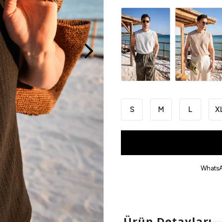
S
M
L
X
WhatsA
Ürün Detayları