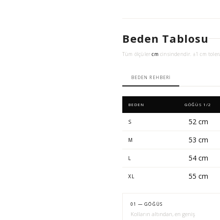
Beden Tablosu
Tüm ölçüler
cm
cinsindendir. ±1 cm toler
BEDEN REHBERI
BEDEN
GÖĞÜS 1/2
52 cm
S
53 cm
M
54 cm
L
55 cm
XL
01 — GÖĞÜS
Kolların altından, en geniş