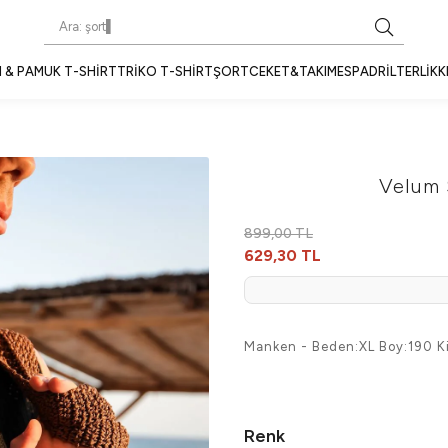
 & PAMUK T-SHIRT
TRIKO T-SHIRT
ŞORT
CEKET&TAKIM
ESPADRIL
TERLIK
K
Velum 
899,00 TL
629,30 TL
Manken - Beden:XL Boy:190 Ki
Renk