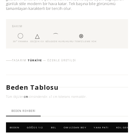
günlük stile modern bir hava katar. Tek başına bile görünümü
tamamlayan karakterli bir tercih olur.
BAKIM
〇
△
⌒
⊗
30° YIKAMA
DÜŞÜK ISI
GÖLGEDE KURU
KURU TEMIZLEME YOK
TASARIM
TÜRKIYE
— ÖZENLE ÜRETILDI
Beden Tablosu
Tüm ölçüler
cm
cinsindendir. ±1 cm tolerans normaldir.
BEDEN REHBERI
BEDEN
GÖĞÜS 1/2
BEL
OMUZDAN BOY
YAKA PATI
KOL GENIŞL