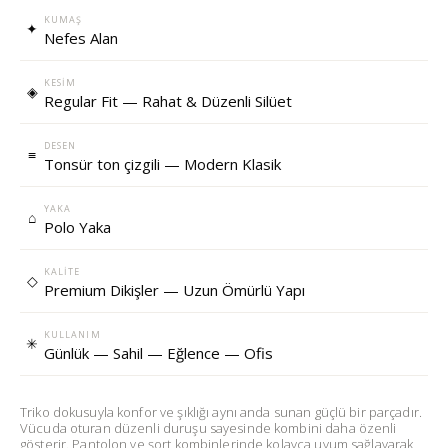
KUMAŞ
✦
Nefes Alan
KESIM
◈
Regular Fit — Rahat & Düzenli Silüet
DESEN
≡
Tonsür ton çizgili — Modern Klasik
YAKA
⌂
Polo Yaka
KALITE
◇
Premium Dikişler — Uzun Ömürlü Yapı
KULLANIM
✳
Günlük — Sahil — Eğlence — Ofis
Triko dokusuyla konfor ve şıklığı aynı anda sunan güçlü bir parçadır.
Vücuda oturan düzenli duruşu sayesinde kombini daha özenli
gösterir. Pantolon ve şort kombinlerinde kolayca uyum sağlayarak