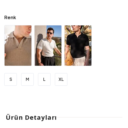
Renk
S
M
L
XL
Ürün Detayları