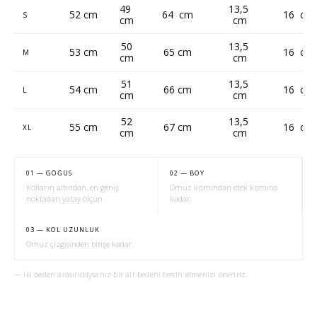
49
13,5
52 cm
64 cm
16 cm
S
cm
cm
50
13,5
53 cm
65 cm
16 cm
M
cm
cm
51
13,5
54 cm
66 cm
16 cm
L
cm
cm
52
13,5
55 cm
67 cm
16 cm
XL
cm
cm
01 — GÖĞÜS
02 — BOY
Kolların altından, en geniş
Omuz kısmından etek kısmına
noktadan yatay ölçün.
kadar.
03 — KOL UZUNLUK
Omuz çizgisinden bitişe kadar.
— İki beden arasındaysanız bir alt bedeni tercih etmenizi öneririz.