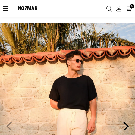
NO7MAN
0
2000TL Üzeri Kargo Ücretsiz!