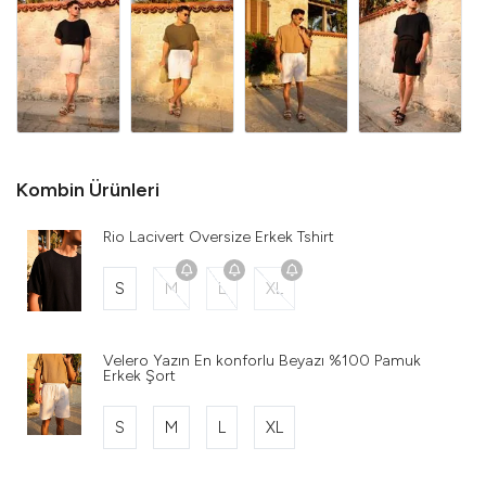
Kombin Ürünleri
Rio Lacivert Oversize Erkek Tshirt
S
M
L
XL
Velero Yazın En konforlu Beyazı %100 Pamuk
Erkek Şort
S
M
L
XL