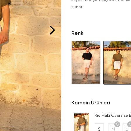
sunar.
Renk
Kombin Ürünleri
Rio Haki Oversize E
S
M
L