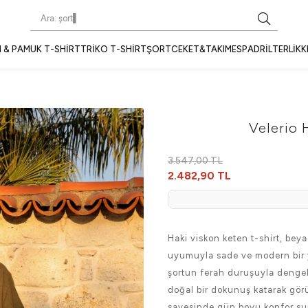
 & PAMUK T-SHIRT
TRIKO T-SHIRT
ŞORT
CEKET&TAKIM
ESPADRIL
TERLIK
K
Velerio 
3.547,00 TL
2.482,90 TL
Haki viskon keten t-shirt, beyaz
uyumuyla sade ve modern bir y
şortun ferah duruşuyla dengeli 
doğal bir dokunuş katarak gör
sayesinde gün boyu konfor sun