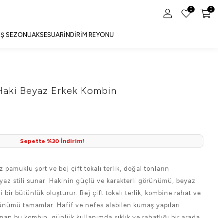
0
0
IŞ SEZONU
AKSESUAR
İNDIRIM REYONU
Haki Beyaz Erkek Kombin
Sepette %30 İndirim!
 pamuklu şort ve bej çift tokalı terlik, doğal tonların
az stili sunar. Hakinin güçlü ve karakterli görünümü, beyaz
bir bütünlük oluşturur. Bej çift tokalı terlik, kombine rahat ve
ünümü tamamlar. Hafif ve nefes alabilen kumaş yapıları
an bu kombin, günlük kullanımda şıklık ve rahatlığı bir arada