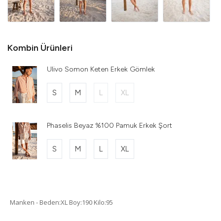
Kombin Ürünleri
Ulivo Somon Keten Erkek Gömlek
S
M
L
XL
Phaselis Beyaz %100 Pamuk Erkek Şort
S
M
L
XL
Manken - Beden:XL Boy:190 Kilo:95