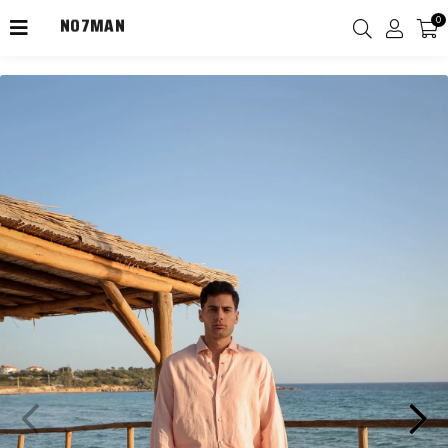
NO7MAN
0
2000TL Üzeri Kargo Ücretsiz!