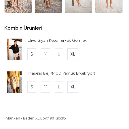
Kombin Ürünleri
Ulivo Siyah Keten Erkek Gömlek
S
M
L
XL
Phaselis Bej %100 Pamuk Erkek Şort
S
M
L
XL
Manken - Beden:XL Boy:190 Kilo:95