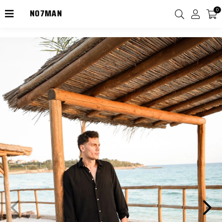
NO7MAN
0
2000TL Üzeri Kargo Ücretsiz!