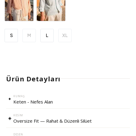
S
M
L
XL
Ürün Detayları
KUMAŞ
✦
Keten - Nefes Alan
KESIM
◈
Oversize Fit — Rahat & Düzenli Silüet
DESEN