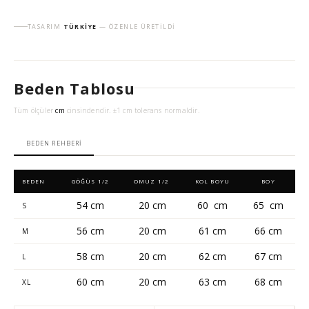
TASARIM
TÜRKIYE
— ÖZENLE ÜRETILDI
Beden Tablosu
Tüm ölçüler
cm
cinsindendir. ±1 cm tolerans normaldir.
BEDEN REHBERI
BEDEN
GÖĞÜS 1/2
OMUZ 1/2
KOL BOYU
BOY
54 cm
20 cm
60 cm
65 cm
S
56 cm
20 cm
61 cm
66 cm
M
58 cm
20 cm
62 cm
67 cm
L
60 cm
20 cm
63 cm
68 cm
XL