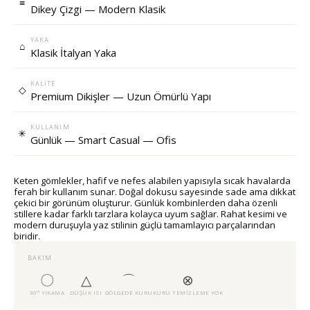
≡
Dikey Çizgi — Modern Klasik
YAKA
⌂
Klasik İtalyan Yaka
KALITE
◇
Premium Dikişler — Uzun Ömürlü Yapı
KULLANIM
✳
Günlük — Smart Casual — Ofis
Keten gömlekler, hafif ve nefes alabilen yapısıyla sıcak havalarda
ferah bir kullanım sunar. Doğal dokusu sayesinde sade ama dikkat
çekici bir görünüm oluşturur. Günlük kombinlerden daha özenli
stillere kadar farklı tarzlara kolayca uyum sağlar. Rahat kesimi ve
modern duruşuyla yaz stilinin güçlü tamamlayıcı parçalarından
biridir.
BAKIM
〇
△
⌒
⊗
30° YIKAMA
DÜŞÜK ISI
GÖLGEDE KURU
KURU TEMIZLEME YOK