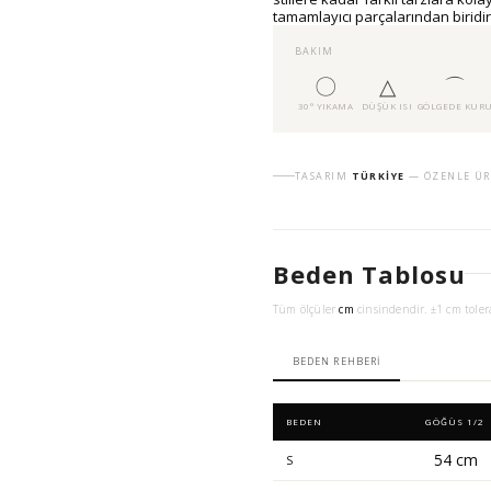
tamamlayıcı parçalarından biridir
BAKIM
〇
△
⌒
30° YIKAMA
DÜŞÜK ISI
GÖLGEDE KUR
TASARIM
TÜRKIYE
— ÖZENLE ÜR
Beden Tablosu
Tüm ölçüler
cm
cinsindendir. ±1 cm toler
BEDEN REHBERI
BEDEN
GÖĞÜS 1/2
54 cm
S