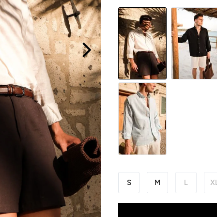
S
M
L
X