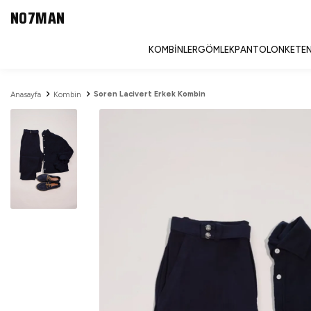
NO7MAN
KOMBINLER
GÖMLEK
PANTOLON
KETEN
Soren Lacivert Erkek Kombin
Anasayfa
Kombin