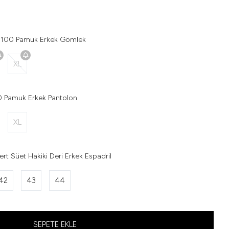
 %100 Pamuk Erkek Gömlek
XL
0 Pamuk Erkek Pantolon
XL
vert Süet Hakiki Deri Erkek Espadril
42
43
44
SEPETE EKLE