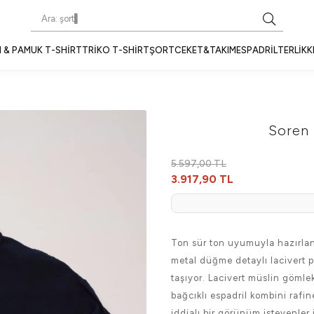
 & PAMUK T-SHIRT
TRIKO T-SHIRT
ŞORT
CEKET&TAKIM
ESPADRIL
TERLIK
K
Soren 
5.597,00 TL
3.917,90 TL
Ton sür ton uyumuyla hazırlana
metal düğme detaylı lacivert
taşıyor. Lacivert müslin gömle
bağcıklı espadril kombini rafi
iddialı bir görünüm isteyenler 