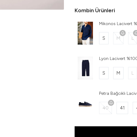
Kombin Ürünleri
Mikonos Lacivert
S
M
L
Lyon Lacivert %10
S
M
L
Petra Bağcıklı Laci
40
41