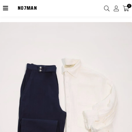
NO7MAN
0
2000TL Üzeri Kargo Ücretsiz!