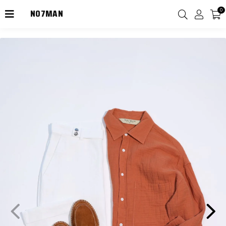
NO7MAN
0
2000TL Üzeri Kargo Ücretsiz!