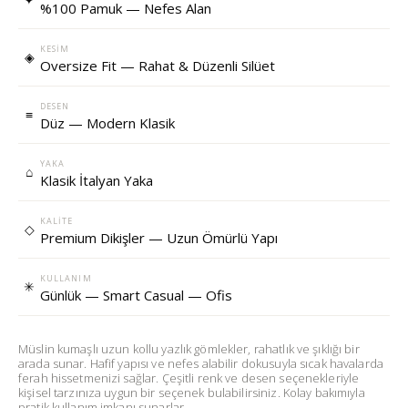
%100 Pamuk — Nefes Alan
KESIM
◈
Oversize Fit — Rahat & Düzenli Silüet
DESEN
≡
Düz — Modern Klasik
YAKA
⌂
Klasik İtalyan Yaka
KALITE
◇
Premium Dikişler — Uzun Ömürlü Yapı
KULLANIM
✳
Günlük — Smart Casual — Ofis
Müslin kumaşlı uzun kollu yazlık gömlekler, rahatlık ve şıklığı bir
arada sunar. Hafif yapısı ve nefes alabilir dokusuyla sıcak havalarda
ferah hissetmenizi sağlar. Çeşitli renk ve desen seçenekleriyle
kişisel tarzınıza uygun bir seçenek bulabilirsiniz. Kolay bakımıyla
pratik kullanım imkanı sunarlar.