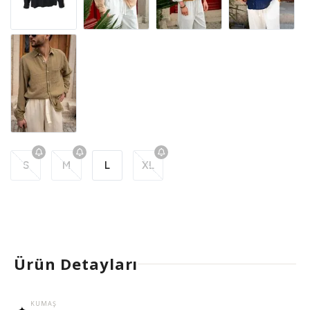
S
M
L
XL
Ürün Detayları
KUMAŞ
✦