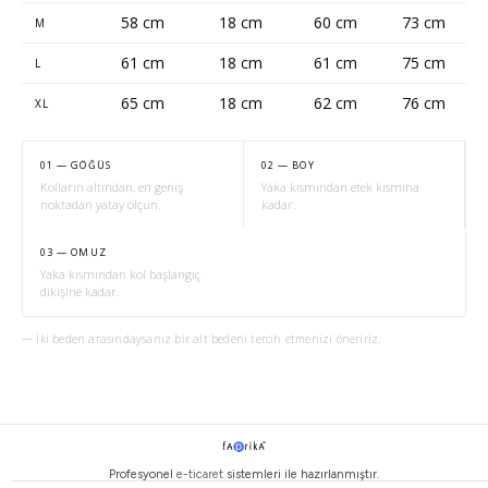
58 cm
18 cm
60 cm
73 cm
M
61 cm
18 cm
61 cm
75 cm
L
65 cm
18 cm
62 cm
76 cm
XL
01 — GÖĞÜS
02 — BOY
Kolların altından, en geniş
Yaka kısmından etek kısmına
noktadan yatay ölçün.
kadar.
03 — OMUZ
Yaka kısmından kol başlangıç
dikişine kadar.
— İki beden arasındaysanız bir alt bedeni tercih etmenizi öneririz.
Profesyonel
e-ticaret
sistemleri ile hazırlanmıştır.