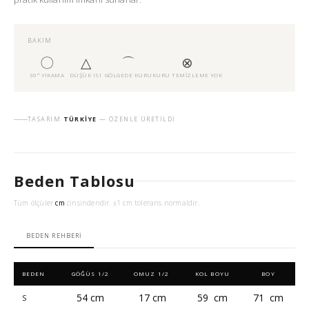
BAKIM
〇
△
⌒
⊗
30° YIKAMA
DÜŞÜK ISI
GÖLGEDE KURU
KURU TEMIZLEME YOK
TASARIM
TÜRKIYE
— ÖZENLE ÜRETILDI
Beden Tablosu
Tüm ölçüler
cm
cinsindendir. ±1 cm tolerans normaldir.
BEDEN REHBERI
BEDEN
GÖĞÜS 1/2
OMUZ 1/2
KOL BOYU
BOY
54 cm
17 cm
59 cm
71 cm
S