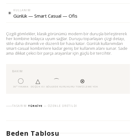
KULLANIM
✳
Günlük — Smart Casual — Ofis
Çizgili gömlekler, klasik görünümü modern bir duruşla birleştirerek
her kombine kolayca uyum sağlar. Duruşu toparlayan çizgi detayı,
stile daha dinamik ve düzenli bir hava katar. Günlük kullanımdan
smart-casual kombinlere kadar geniş bir kullanım alanı sunar. Sade
ama dikkat çekici bir parça arayanlar için güçlü bir tercihtir.
BAKIM
〇
△
⌒
⊗
30° YIKAMA
DÜŞÜK ISI
GÖLGEDE KURU
KURU TEMIZLEME YOK
TASARIM
TÜRKIYE
— ÖZENLE ÜRETILDI
Beden Tablosu