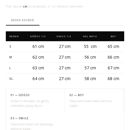
Tüm ölçüler
cm
cinsindendir. ±1 cm tolerans normaldir.
BEDEN REHBERI
BEDEN
GÖĞÜS 1/2
OMUZ 1/2
KOL BOYU
BOY
61 cm
27 cm
55 cm
65 cm
S
62 cm
27 cm
56 cm
66 cm
M
63 cm
27 cm
57 cm
67 cm
L
64 cm
27 cm
58 cm
68 cm
XL
01 — GÖĞÜS
02 — BOY
Kolların altından, en geniş
Yaka kısmından etek kısmına
noktadan yatay ölçün.
kadar.
03 — OMUZ
Yaka kısmından kol başlangıç
dikişine kadar.