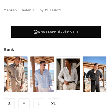
Manken - Beden:XL Boy:190 Kilo:95
WHATSAPP BILGI HATTI
Renk
S
M
L
XL