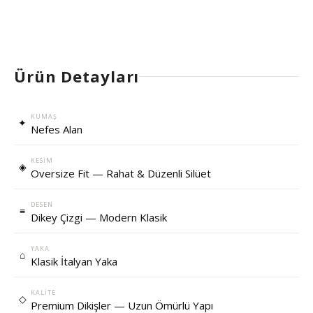
Ürün Detayları
KUMAŞ
✦
Nefes Alan
KESIM
◈
Oversize Fit — Rahat & Düzenli Silüet
DESEN
≡
Dikey Çizgi — Modern Klasik
YAKA
⌂
Klasik İtalyan Yaka
KALITE
◇
Premium Dikişler — Uzun Ömürlü Yapı