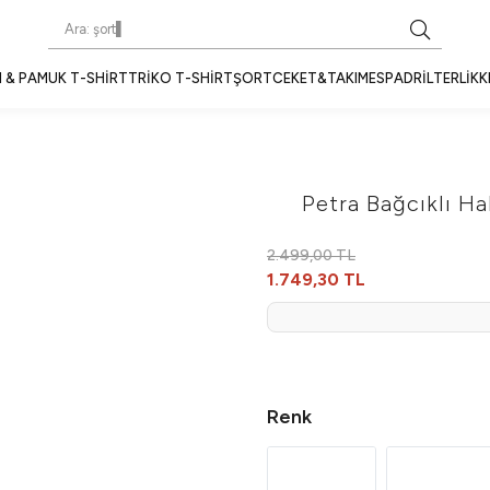
 & PAMUK T-SHIRT
TRIKO T-SHIRT
ŞORT
CEKET&TAKIM
ESPADRIL
TERLIK
K
Petra Bağcıklı Ha
2.499,00 TL
1.749,30 TL
Renk