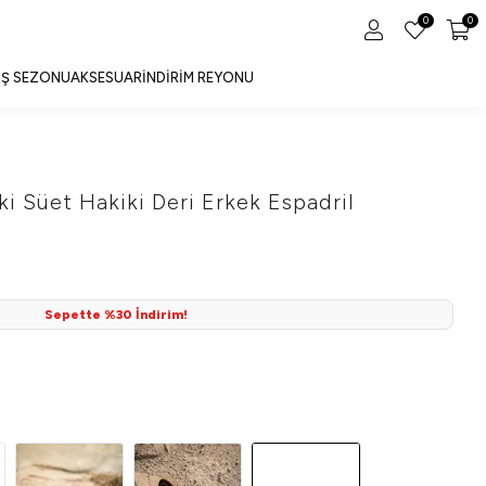
0
0
IŞ SEZONU
AKSESUAR
İNDIRIM REYONU
ki Süet Hakiki Deri Erkek Espadril
Sepette %30 İndirim!