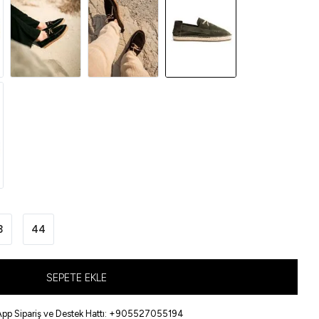
3
44
SEPETE EKLE
pp Sipariş ve Destek Hattı: +905527055194