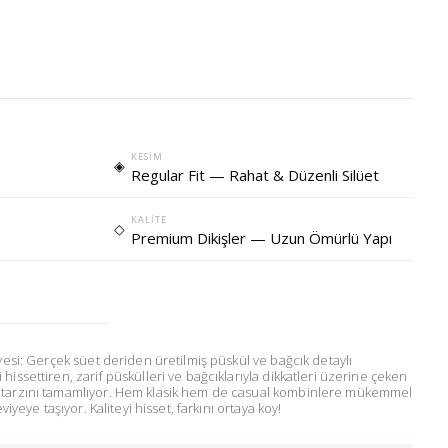
KESIM
◈
Regular Fit — Rahat & Düzenli Silüet
KALITE
◇
Premium Dikişler — Uzun Ömürlü Yapı
e
rvesi: Gerçek süet deriden üretilmiş püskül ve bağcık detaylı
issettiren, zarif püskülleri ve bağcıklarıyla dikkatleri üzerine çeken
 tarzını tamamlıyor. Hem klasik hem de casual kombinlere mükemmel
viyeye taşıyor. Kaliteyi hisset, farkını ortaya koy!