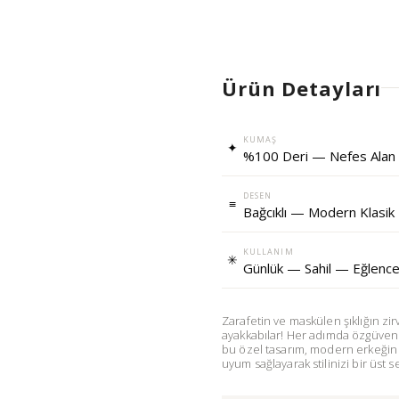
Ürün Detayları
KUMAŞ
✦
%100 Deri — Nefes Alan
DESEN
≡
Bağcıklı — Modern Klasik
KULLANIM
✳
Günlük — Sahil — Eğlenc
Zarafetin ve maskülen şıklığın zi
ayakkabılar! Her adımda özgüveni h
bu özel tasarım, modern erkeğin
uyum sağlayarak stilinizi bir üst se