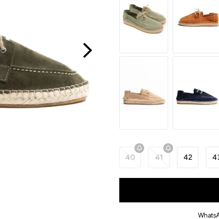
40
41
42
4
WhatsA