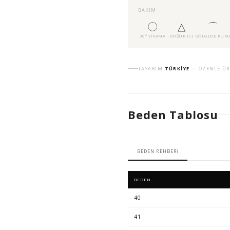
BAKIM
〇
△
⌒
30° YIKAMA
DÜŞÜK ISI
GÖLGEDE KUR
TASARIM
TÜRKIYE
— ÖZENLE ÜR
Beden Tablosu
BEDEN REHBERI
BEDEN
40
41