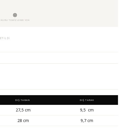
⊗
U
KURU TEMIZLEME YOK
ETILDI
DIŞ TABAN
DIŞ TARAK
27,5 cm
9,5 cm
28 cm
9,7 cm