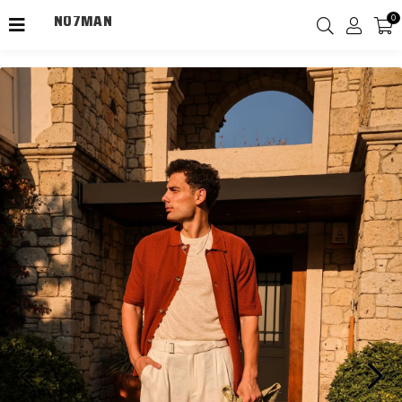
NO7MAN
0
2000TL Üzeri Kargo Ücretsiz!