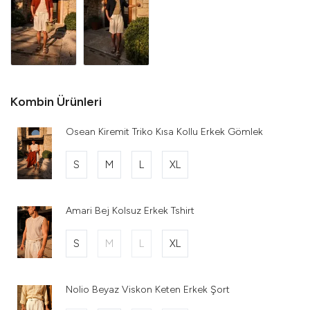
Kombin Ürünleri
Osean Kiremit Triko Kısa Kollu Erkek Gömlek
S
M
L
XL
Amari Bej Kolsuz Erkek Tshirt
S
M
L
XL
Nolio Beyaz Viskon Keten Erkek Şort