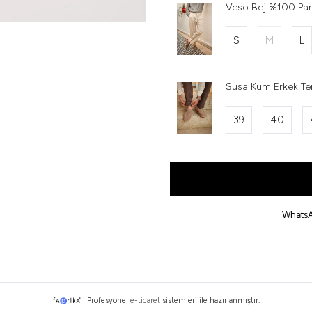
Veso Bej %100 Pam
S
M
L
Susa Kum Erkek Ter
39
40
WhatsA
|
Profesyonel
e-ticaret
sistemleri ile hazırlanmıştır.