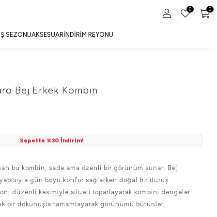
0
0
IŞ SEZONU
AKSESUAR
İNDIRIM REYONU
ro Bej Erkek Kombin
Sepette %30 İndirim!
nan bu kombin, sade ama özenli bir görünüm sunar. Bej
yapısıyla gün boyu konfor sağlarken doğal bir duruş
on, düzenli kesimiyle silueti toparlayarak kombini dengeler.
ı şık bir dokunuşla tamamlayarak görünümü bütünler.