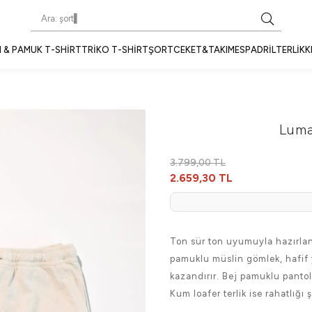
 & PAMUK T-SHIRT
TRIKO T-SHIRT
ŞORT
CEKET&TAKIM
ESPADRIL
TERLIK
K
Luma
3.799,00 TL
2.659,30 TL
Ton sür ton uyumuyla hazırla
pamuklu müslin gömlek, hafif 
kazandırır. Bej pamuklu pantol
Kum loafer terlik ise rahatlığ