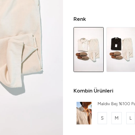
Renk
Kombin Ürünleri
Maldiv Bej %100 
S
M
L