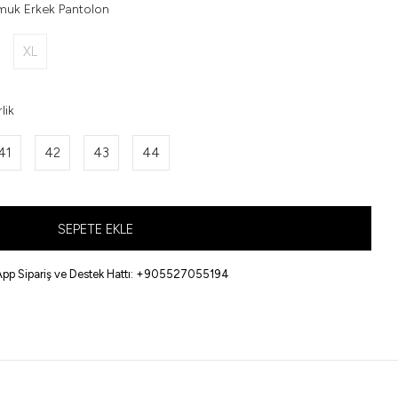
uk Erkek Pantolon
XL
lik
41
42
43
44
SEPETE EKLE
pp Sipariş ve Destek Hattı: +905527055194