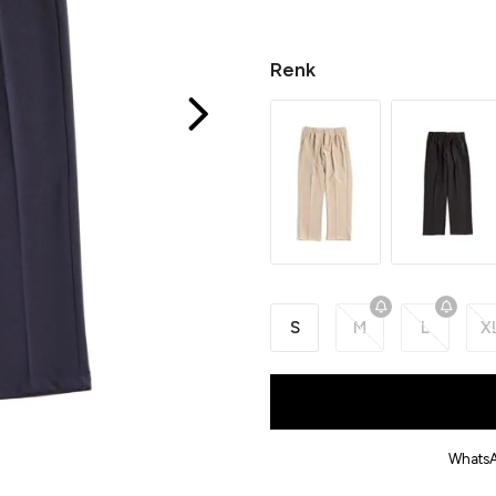
Renk
S
M
L
X
WhatsA