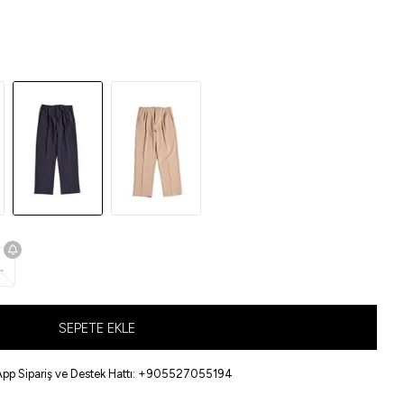
L
SEPETE EKLE
pp Sipariş ve Destek Hattı: +905527055194