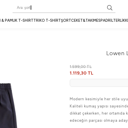
 & PAMUK T-SHIRT
TRIKO T-SHIRT
ŞORT
CEKET&TAKIM
ESPADRIL
TERLIK
K
Lowen L
1.599,00 TL
1.119,30 TL
Modern kesimiyle her stile uyu
Kaliteli kumaş yapısı sayesind
dikkat çekerken, her ortamda k
edeceğin parçası olmaya aday