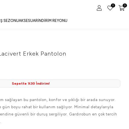
0
0
IŞ SEZONU
AKSESUAR
İNDIRIM REYONU
acivert Erkek Pantolon
Sepette %30 İndirim!
m sağlayan bu pantolon, konfor ve şıklığı bir arada sunuyor.
e gün boyu rahat bir kullanım sağlıyor. Minimal detaylarıyla
endine güvenli bir duruş sergiliyor. Gardırobun en çok tercih
.