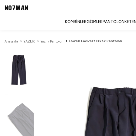
NO7MAN
KOMBINLER
GÖMLEK
PANTOLON
KETEN
Lowen Lacivert Erkek Pantolon
Anasayfa
YAZLIK
Yazlık Pantolon