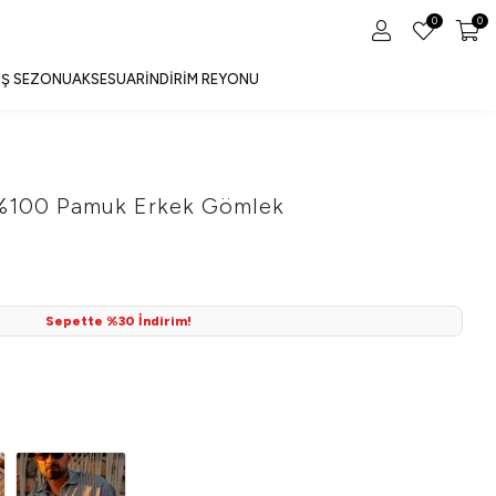
0
0
IŞ SEZONU
AKSESUAR
İNDIRIM REYONU
 %100 Pamuk Erkek Gömlek
Sepette %30 İndirim!