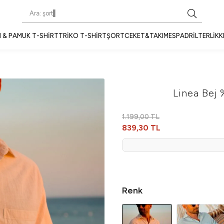
 & PAMUK T-SHIRT
TRIKO T-SHIRT
ŞORT
CEKET&TAKIM
ESPADRIL
TERLIK
K
Linea Bej
1.199,00 TL
839,30 TL
Renk