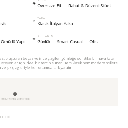
KESIM
◈
Oversize Fit — Rahat & Düzenli Silüet
YAKA
⌂
sik
Klasik İtalyan Yaka
KULLANIM
✳
 Ömürlü Yapı
Günlük — Smart Casual — Ofis
ast oluşturan beyaz ve ince çizgiler, gömleğe sofistike bir hava katar.
steyenler için ideal bir tercih sunar. Hem klasik hem modern stillere
ve şık çizgileriyle her ortamda fark yaratır.
⊗
U
KURU TEMIZLEME YOK
ETILDI