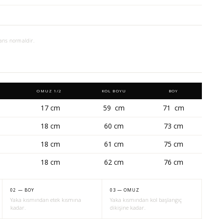
ans normaldir.
OMUZ 1/2
KOL BOYU
BOY
17 cm
59 cm
71 cm
18 cm
60 cm
73 cm
18 cm
61 cm
75 cm
18 cm
62 cm
76 cm
02 — BOY
03 — OMUZ
Yaka kısmından etek kısmına
Yaka kısmından kol başlangıç
kadar.
dikişine kadar.