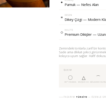
KUMAŞ
✦
Pamuk — Nefes Alan
DESEN
≡
Dikey Çizgi — Modern Kla
KALITE
◇
Premium Dikişler — Uzun
Zemindeki tonlarla zarif bir kontr
Sade ama dikkat çekici görünmek i
kolayca uyum sağlar. Hafif dokusu 
BAKIM
〇
△
⌒
30° YIKAMA
DÜŞÜK ISI
GÖLGEDE KUR
TASARIM
TÜRKIYE
— ÖZENLE ÜR