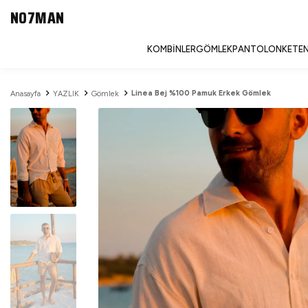
NO7MAN
KOMBINLER
GÖMLEK
PANTOLON
KETEN
Linea Bej %100 Pamuk Erkek Gömlek
Anasayfa
YAZLIK
Gömlek