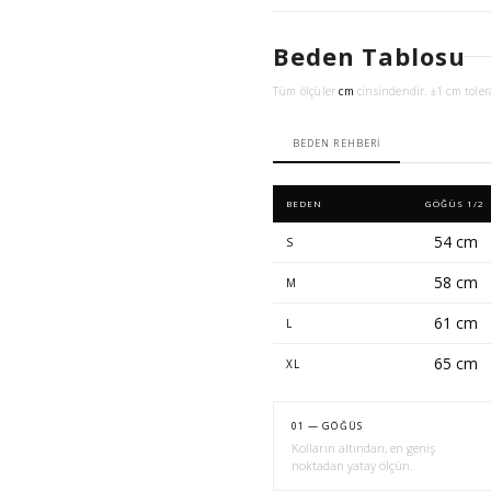
Beden Tablosu
Tüm ölçüler
cm
cinsindendir. ±1 cm toler
BEDEN REHBERI
BEDEN
GÖĞÜS 1/2
54 cm
S
58 cm
M
61 cm
L
65 cm
XL
01 — GÖĞÜS
Kolların altından, en geniş
noktadan yatay ölçün.