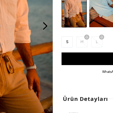
S
M
L
WhatsA
Ürün Detayları