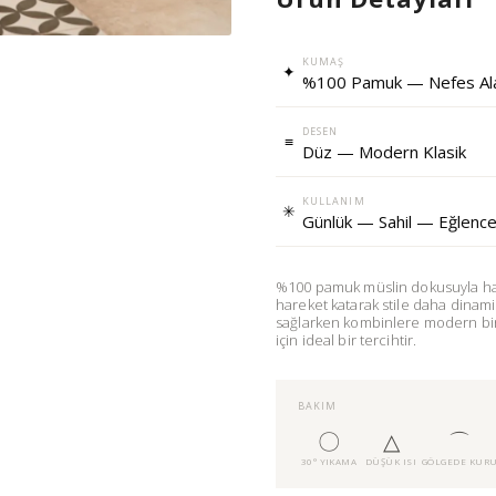
KUMAŞ
✦
%100 Pamuk — Nefes A
DESEN
≡
Düz — Modern Klasik
KULLANIM
✳
Günlük — Sahil — Eğlenc
%100 pamuk müslin dokusuyla hafi
hareket katarak stile daha dinam
sağlarken kombinlere modern bir h
için ideal bir tercihtir.
BAKIM
〇
△
⌒
30° YIKAMA
DÜŞÜK ISI
GÖLGEDE KUR