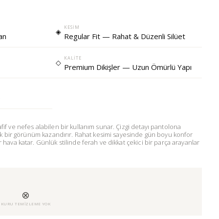
KESIM
◈
lan
Regular Fit — Rahat & Düzenli Silüet
KALITE
◇
Premium Dikişler — Uzun Ömürlü Yapı
e
f ve nefes alabilen bir kullanım sunar. Çizgi detayı pantolona
ik bir görünüm kazandırır. Rahat kesimi sayesinde gün boyu konfor
ava katar. Günlük stilinde ferah ve dikkat çekici bir parça arayanlar
⊗
U
KURU TEMIZLEME YOK