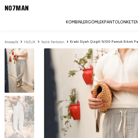
NO7MAN
KOMBINLER
GÖMLEK
PANTOLON
KETEN
Krabi Siyah Çizgili %100 Pamuk Erkek P
Anasayfa
YAZLIK
Yazlık Pantolon