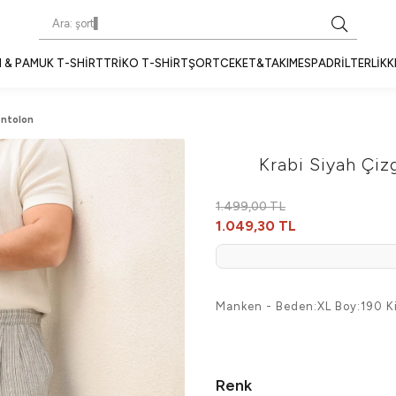
 & PAMUK T-SHIRT
TRIKO T-SHIRT
ŞORT
CEKET&TAKIM
ESPADRIL
TERLIK
K
antolon
Krabi Siyah Çiz
1.499,00 TL
1.049,30 TL
Manken - Beden:XL Boy:190 Ki
Renk