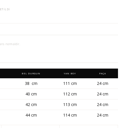
ETILDI
ans normaldir.
BEL DURGUN
YAN BOY
PAÇA
38 cm
111 cm
24 cm
40 cm
112 cm
24 cm
42 cm
113 cm
24 cm
44 cm
114 cm
24 cm