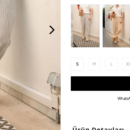
S
M
L
X
WhatsA
Ürün Detayları