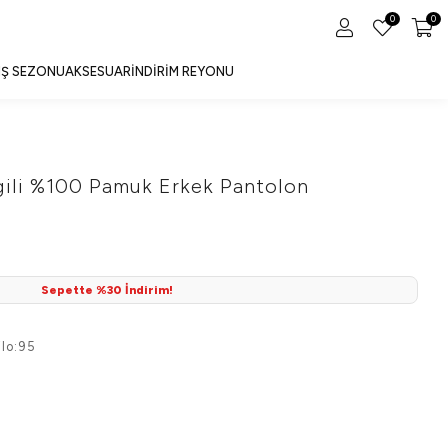
0
0
IŞ SEZONU
AKSESUAR
İNDIRIM REYONU
gili %100 Pamuk Erkek Pantolon
Sepette %30 İndirim!
lo:95