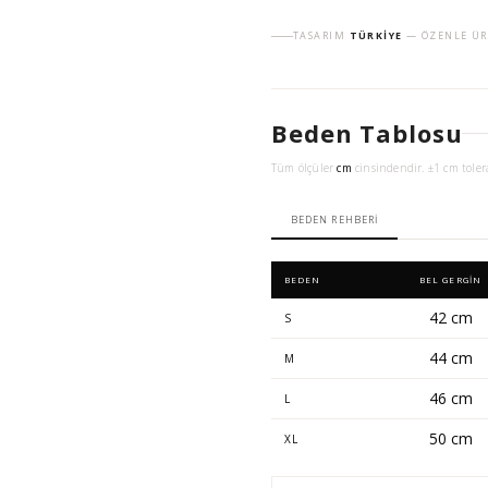
TASARIM
TÜRKIYE
— ÖZENLE ÜR
Beden Tablosu
Tüm ölçüler
cm
cinsindendir. ±1 cm toler
BEDEN REHBERI
BEDEN
BEL GERGIN
42 cm
S
44 cm
M
46 cm
L
50 cm
XL