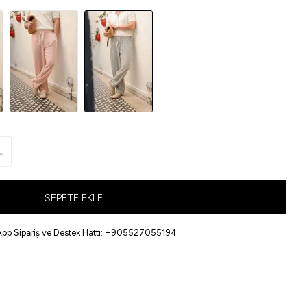
L
SEPETE EKLE
pp Sipariş ve Destek Hattı: +905527055194