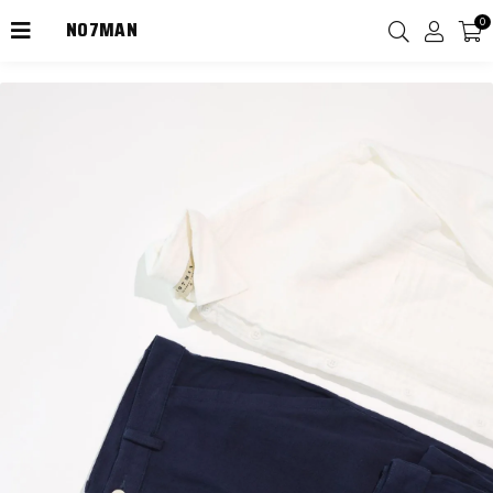
NO7MAN
0
2000TL Üzeri Kargo Ücretsiz!