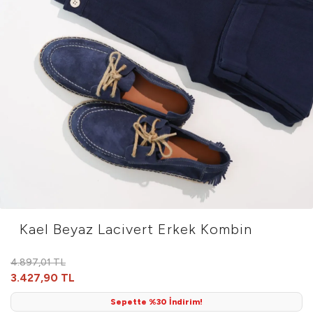
Kael Beyaz Lacivert Erkek Kombin
4.897,01 TL
3.427,90 TL
Sepette %30 İndirim!