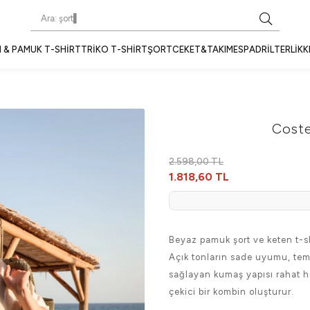
 & PAMUK T-SHIRT
TRIKO T-SHIRT
ŞORT
CEKET&TAKIM
ESPADRIL
TERLIK
K
Coste
2.598,00 TL
1.818,60 TL
Beyaz pamuk şort ve keten t-shi
Açık tonların sade uyumu, te
sağlayan kumaş yapısı rahat h
çekici bir kombin oluşturur.