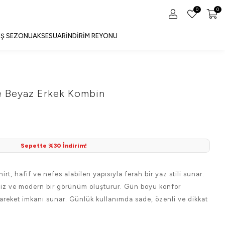
0
0
IŞ SEZONU
AKSESUAR
İNDIRIM REYONU
 Beyaz Erkek Kombin
Sepette %30 İndirim!
rt, hafif ve nefes alabilen yapısıyla ferah bir yaz stili sunar.
miz ve modern bir görünüm oluşturur. Gün boyu konfor
areket imkanı sunar. Günlük kullanımda sade, özenli ve dikkat