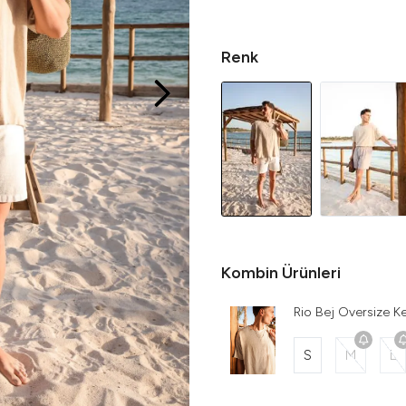
Renk
Kombin Ürünleri
Rio Bej Oversize Ke
S
M
L