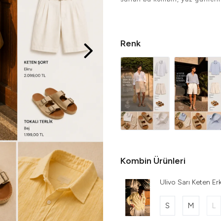
Renk
Kombin Ürünleri
Ulivo Sarı Keten E
S
M
L