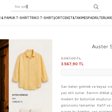
 & PAMUK T-SHIRT
TRIKO T-SHIRT
ŞORT
CEKET&TAKIM
ESPADRIL
TERLIK
K
Auster 
5.097,00 TL
3.567,90 TL
Sarı keten gömlek ve beyaz vis
yaz stili sunar. Sarının dikka
modern bir bütünlük oluşturur. 
görünümü tamamlar. Hafif ve 
sunan bu kombin, yaz günlerinde