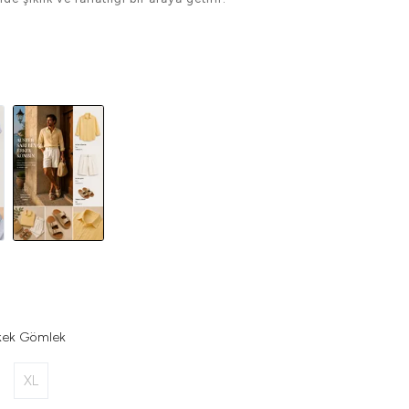
rkek Gömlek
XL