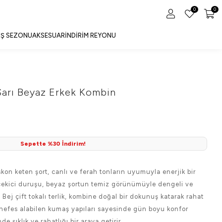
0
0
IŞ SEZONU
AKSESUAR
İNDIRIM REYONU
Sarı Beyaz Erkek Kombin
Sepette %30 İndirim!
kon keten şort, canlı ve ferah tonların uyumuyla enerjik bir
t çekici duruşu, beyaz şortun temiz görünümüyle dengeli ve
Bej çift tokalı terlik, kombine doğal bir dokunuş katarak rahat
nefes alabilen kumaş yapıları sayesinde gün boyu konfor
 şıklık ve rahatlığı bir araya getirir.