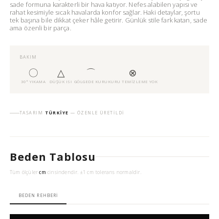
sade formuna karakterli bir hava katıyor. Nefes alabilen yapısı ve
rahat kesimiyle sıcak havalarda konfor sağlar. Haki detaylar, şortu
tek başına bile dikkat çeker hâle getirir. Günlük stile fark katan, sade
ama özenli bir parça.
BAKIM
〇
△
⌒
⊗
30° YIKAMA
DÜŞÜK ISI
GÖLGEDE KURU
KURU TEMIZLEME YOK
TASARIM
TÜRKIYE
— ÖZENLE ÜRETILDI
Beden Tablosu
Tüm ölçüler
cm
cinsindendir. ±1 cm tolerans normaldir.
BEDEN REHBERI