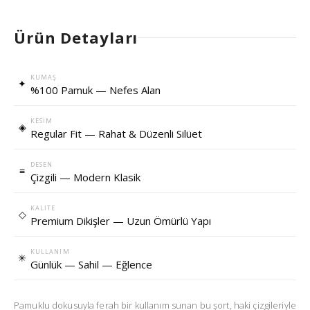
Ürün Detayları
KUMAŞ
✦
%100 Pamuk — Nefes Alan
KESIM
◈
Regular Fit — Rahat & Düzenli Silüet
DESEN
≡
Çizgili — Modern Klasik
KALITE
◇
Premium Dikişler — Uzun Ömürlü Yapı
KULLANIM
✳
Günlük — Sahil — Eğlence
Pamuklu dokusuyla ferah bir kullanım sunan bu şort, haki çizgileriyle