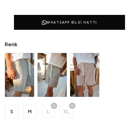
WHATSAPP BILGI HATTI
Renk
S
M
L
XL