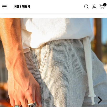
NO7MAN
0
2000TL Üzeri Kargo Ücretsiz!