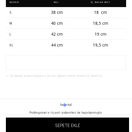
BEDEN
BEL
İÇ BACAK BOY
38 cm
18 cm
S
40 cm
18,5 cm
M
42 cm
19 cm
L
44 cm
19,5 cm
XL
— İki beden arasındaysanız bir alt bedeni tercih etmenizi öneririz.
Profesyonel
e-ticaret
sistemleri ile hazırlanmıştır.
SEPETE EKLE