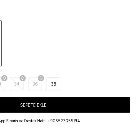
3
34
36
38
SEPETE EKLE
pp Sipariş ve Destek Hattı: +905527055194