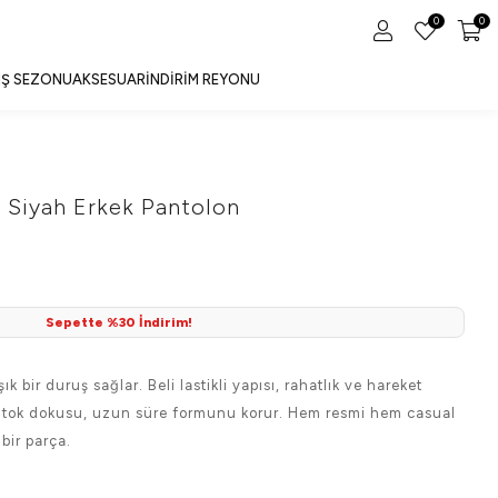
0
0
IŞ SEZONU
AKSESUAR
İNDIRIM REYONU
n Siyah Erkek Pantolon
Sepette %30 İndirim!
k bir duruş sağlar. Beli lastikli yapısı, rahatlık ve hareket
e tok dokusu, uzun süre formunu korur. Hem resmi hem casual
bir parça.