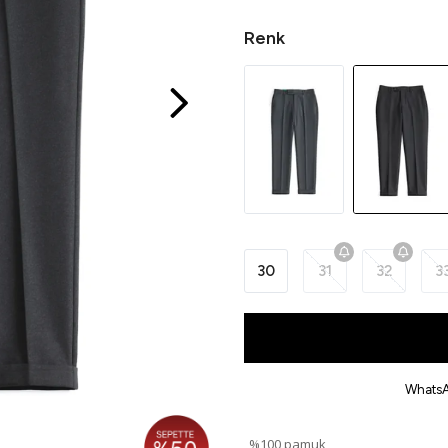
Renk
30
31
32
3
WhatsA
%100 pamuk