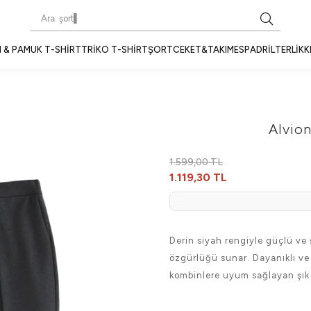
 & PAMUK T-SHIRT
TRIKO T-SHIRT
ŞORT
CEKET&TAKIM
ESPADRIL
TERLIK
K
Alvio
1.599,00 TL
1.119,30 TL
Derin siyah rengiyle güçlü ve şı
özgürlüğü sunar. Dayanıklı v
kombinlere uyum sağlayan şık 