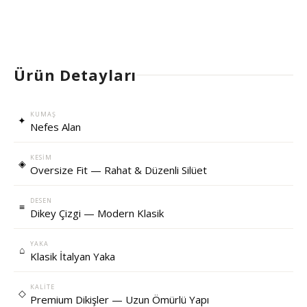
Ürün Detayları
KUMAŞ
✦
Nefes Alan
KESIM
◈
Oversize Fit — Rahat & Düzenli Silüet
DESEN
≡
Dikey Çizgi — Modern Klasik
YAKA
⌂
Klasik İtalyan Yaka
KALITE
◇
Premium Dikişler — Uzun Ömürlü Yapı