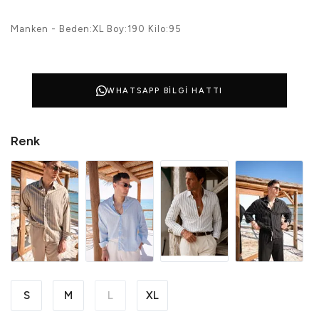
Manken - Beden:XL Boy:190 Kilo:95
WHATSAPP BILGI HATTI
Renk
S
M
L
XL