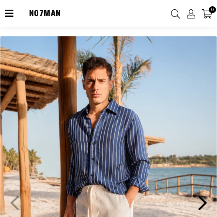
NO7MAN
0