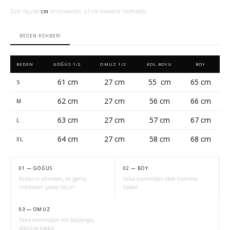
Tüm ölçüler
cm
cinsindendir. ±1 cm tolerans normaldir.
BEDEN REHBERI
BEDEN
GÖĞÜS 1/2
OMUZ 1/2
KOL BOYU
BOY
61 cm
27 cm
55 cm
65 cm
S
62 cm
27 cm
56 cm
66 cm
M
63 cm
27 cm
57 cm
67 cm
L
64 cm
27 cm
58 cm
68 cm
XL
01 — GÖĞÜS
02 — BOY
Kolların altından, en geniş
Yaka kısmından etek kısmına
noktadan yatay ölçün.
kadar.
03 — OMUZ
Yaka kısmından kol başlangıç
dikişine kadar.