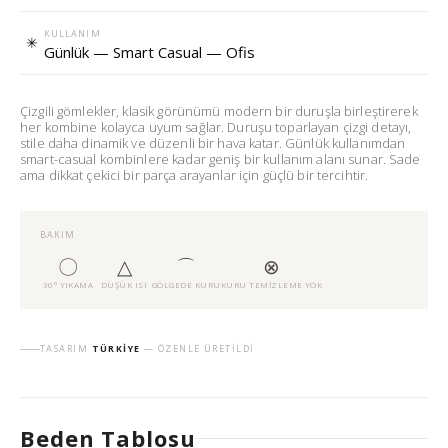
KULLANIM
✳
Günlük — Smart Casual — Ofis
Çizgili gömlekler, klasik görünümü modern bir duruşla birleştirerek
her kombine kolayca uyum sağlar. Duruşu toparlayan çizgi detayı,
stile daha dinamik ve düzenli bir hava katar. Günlük kullanımdan
smart-casual kombinlere kadar geniş bir kullanım alanı sunar. Sade
ama dikkat çekici bir parça arayanlar için güçlü bir tercihtir.
BAKIM
〇
△
⌒
⊗
30° YIKAMA
DÜŞÜK ISI
GÖLGEDE KURU
KURU TEMIZLEME YOK
TASARIM
TÜRKIYE
— ÖZENLE ÜRETILDI
Beden Tablosu