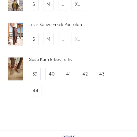
S
M
L
XL
Telar Kahve Erkek Pantolon
S
M
L
XL
Susa Kum Erkek Terlik
39
40
41
42
43
44