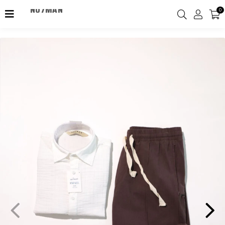
NO7MAN
0
2000TL Üzeri Kargo Ücretsiz!