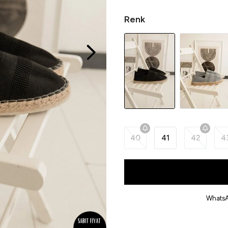
Renk
40
41
42
4
WhatsA