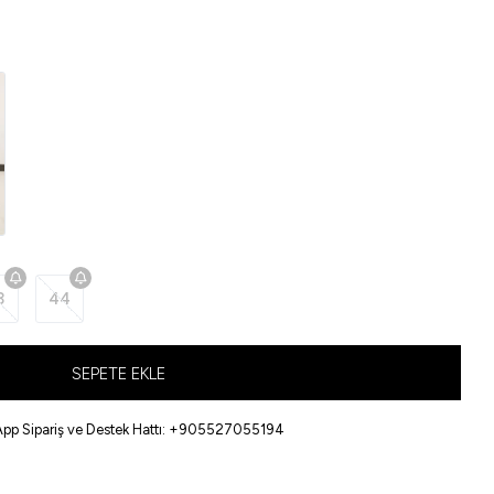
3
44
SEPETE EKLE
pp Sipariş ve Destek Hattı: +905527055194