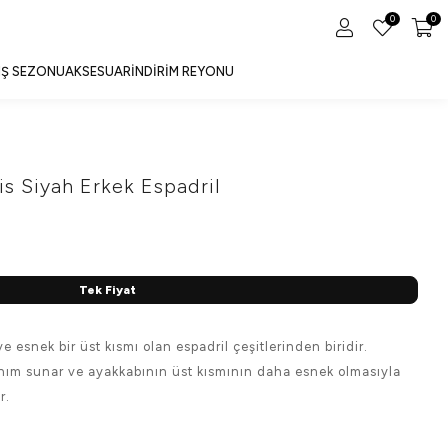
0
0
IŞ SEZONU
AKSESUAR
İNDIRIM REYONU
is Siyah Erkek Espadril
Tek Fiyat
 esnek bir üst kısmı olan espadril çeşitlerinden biridir.
anım sunar ve ayakkabının üst kısmının daha esnek olmasıyla
r.