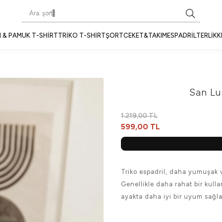
 & PAMUK T-SHIRT
TRIKO T-SHIRT
ŞORT
CEKET&TAKIM
ESPADRIL
TERLIK
K
San Lu
1.219,00 TL
599,00 TL
Triko espadril, daha yumuşak ve
Genellikle daha rahat bir kull
ayakta daha iyi bir uyum sağla