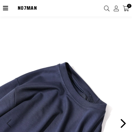
NO7MAN
0
2000TL Üzeri Kargo Ücretsiz!