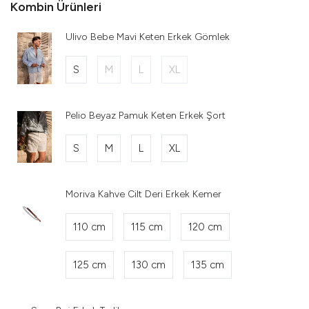
Kombin Ürünleri
Ulivo Bebe Mavi Keten Erkek Gömlek
S
M
L
XL
Pelio Beyaz Pamuk Keten Erkek Şort
S
M
L
XL
Moriva Kahve Cilt Deri Erkek Kemer
110 cm
115 cm
120 cm
125 cm
130 cm
135 cm