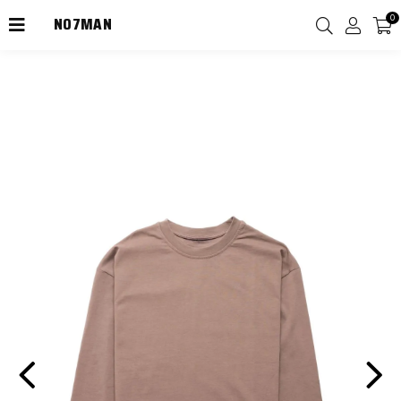
NO7MAN
0
2000TL Üzeri Kargo Ücretsiz!