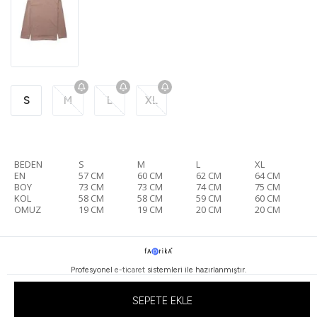
S
M
L
XL
BEDEN
S
M
L
XL
EN
57 CM
60 CM
62 CM
64 CM
BOY
73 CM
73 CM
74 CM
75 CM
KOL
58 CM
58 CM
59 CM
60 CM
OMUZ
19 CM
19 CM
20 CM
20 CM
Profesyonel
e-ticaret
sistemleri ile hazırlanmıştır.
SEPETE EKLE