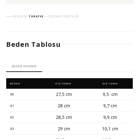
TASARIM
TÜRKIYE
— ÖZENLE ÜRETILDI
Beden Tablosu
BEDEN REHBERI
BEDEN
DIŞ TABAN
DIŞ TARAK
27,5 cm
9,5 cm
40
28 cm
9,7 cm
41
28,5 cm
9,9 cm
42
29 cm
10,1 cm
43