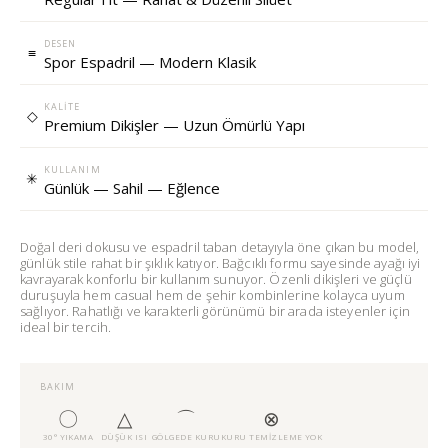
DESEN
≡
Spor Espadril — Modern Klasik
KALITE
◇
Premium Dikişler — Uzun Ömürlü Yapı
KULLANIM
✳
Günlük — Sahil — Eğlence
Doğal deri dokusu ve espadril taban detayıyla öne çıkan bu model,
günlük stile rahat bir şıklık katıyor. Bağcıklı formu sayesinde ayağı iyi
kavrayarak konforlu bir kullanım sunuyor. Özenli dikişleri ve güçlü
duruşuyla hem casual hem de şehir kombinlerine kolayca uyum
sağlıyor. Rahatlığı ve karakterli görünümü bir arada isteyenler için
ideal bir tercih.
BAKIM
〇
△
⌒
⊗
30° YIKAMA
DÜŞÜK ISI
GÖLGEDE KURU
KURU TEMIZLEME YOK