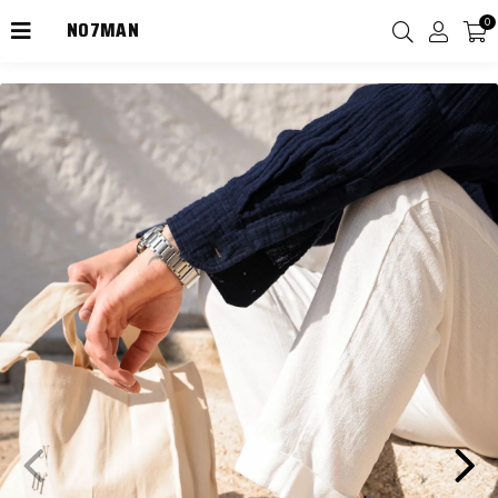
NO7MAN
0
2000TL Üzeri Kargo Ücretsiz!