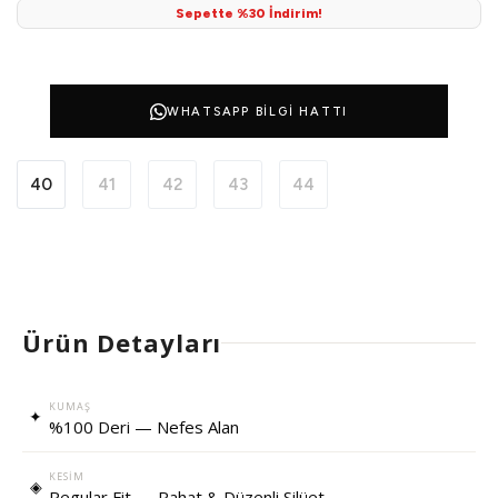
Sepette %30 İndirim!
WHATSAPP BILGI HATTI
40
41
42
43
44
Ürün Detayları
KUMAŞ
✦
%100 Deri — Nefes Alan
KESIM
◈
Regular Fit — Rahat & Düzenli Silüet